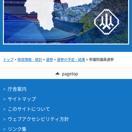
トップ
>
県政情報・統計
>
選挙
>
選挙の予定・結果
> 参議院議員選挙
pagetop
庁舎案内
サイトマップ
このサイトについて
ウェブアクセシビリティ方針
リンク集