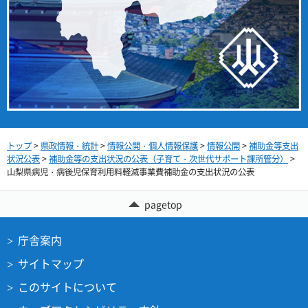
トップ
>
県政情報・統計
>
情報公開・個人情報保護
>
情報公開
>
補助金等支出
状況公表
>
補助金等の支出状況の公表（子育て・次世代サポート課所管分）
>
山梨県病児・病後児保育利用料軽減事業費補助金の支出状況の公表
pagetop
庁舎案内
サイトマップ
このサイトについて