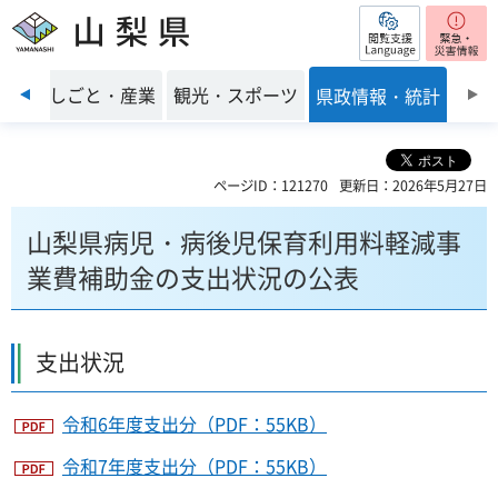
閲覧支援
山梨県
前のスライドを表示
環境
しごと・産業
観光・スポーツ
県政情報・統計
ページID：121270
更新日：2026年5月27日
山梨県病児・病後児保育利用料軽減事
業費補助金の支出状況の公表
支出状況
令和6年度支出分（PDF：55KB）
令和7年度支出分（PDF：55KB）