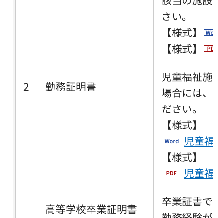
該当の施設
さい。
【様式】
【様式】
児童福祉施
2
勤務証明書
場合には、
ださい。
【様式】
児童福
【様式】
児童福
卒業証書で
高等学校卒業証明書
勤務経験が