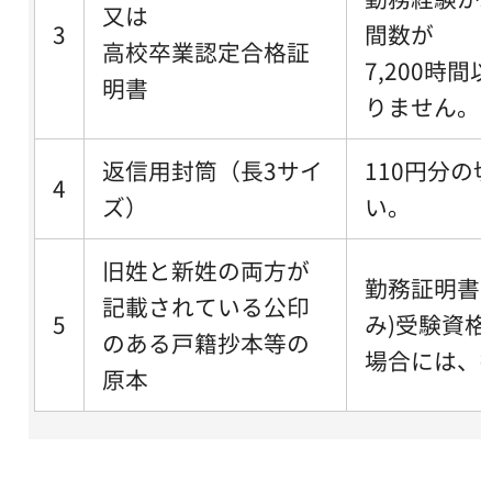
又は
3
間数が
高校卒業認定合格証
7,200時
明書
りません。
返信用封筒（長3サイ
110円分の
4
ズ）
い。
旧姓と新姓の両方が
勤務証明書
記載されている公印
5
み)受験資
のある戸籍抄本等の
場合には、
原本