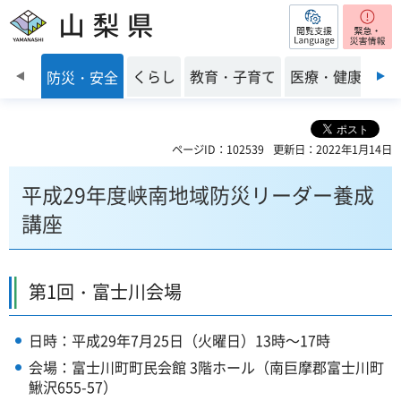
閲覧支援
山梨県
前のスライドを表示
くらし
教育・子育て
医療・健康・福
防災・安全
ページID：102539
更新日：2022年1月14日
平成29年度峡南地域防災リーダー養成
講座
第1回・富士川会場
日時：平成29年7月25日（火曜日）13時～17時
会場：富士川町町民会館 3階ホール（南巨摩郡富士川町
鰍沢655-57）