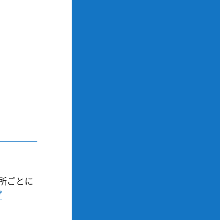
所ごとに
プ