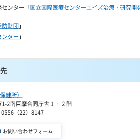
発センター「
国立国際医療センターエイズ治療・研究開
予防財団
」
センター
」
先
保健所）
-2南巨摩合同庁舎 1 ・ 2 階
556（22）8147