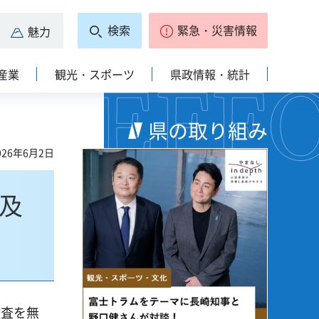
検索
緊急・災害情報
魅力
産業
観光・スポーツ
県政情報・統計
県の取り組み
26年6月2日
及
検査を無