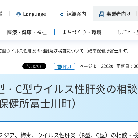
援
Language
組織案内
事業者向け
医療・健康・福祉
まちづくり・環境
しごと・
・C型ウイルス性肝炎の相談及び検査について（峡南保健所富士川町）
ページID：22030
更新日：20
印刷
型・C型ウイルス性肝炎の相談
保健所富士川町）
ラミジア、梅毒、ウイルス性肝炎（B型、C型）の相談・