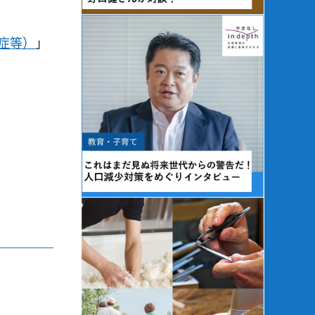
症等）
」