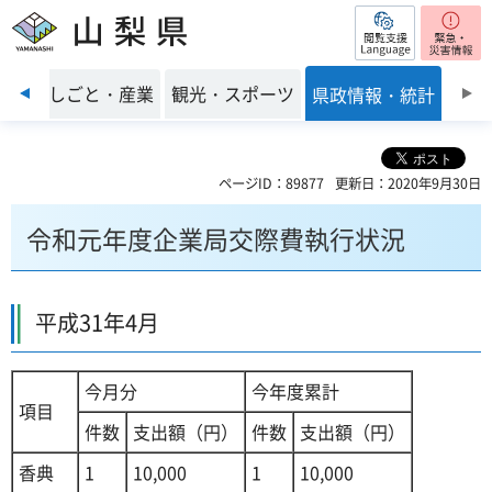
閲覧支援
山梨県
前のスライドを表示
環境
しごと・産業
観光・スポーツ
県政情報・統計
ページID：89877
更新日：2020年9月30日
令和元年度企業局交際費執行状況
平成31年4月
今月分
今年度累計
項目
件数
支出額（円）
件数
支出額（円）
香典
1
10,000
1
10,000