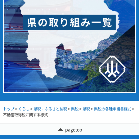
トップ
>
くらし
>
県税・ふるさと納税
>
県税
>
県税
>
県税の各種申請書様式
>
不動産取得税に関する様式
pagetop