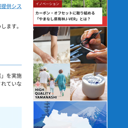
報提供シス
いします。
業」を実施
されていな