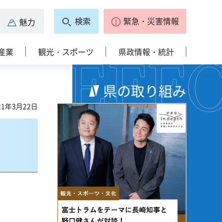
検索
緊急・災害情報
魅力
産業
観光・スポーツ
県政情報・統計
県の取り組み
1年3月22日