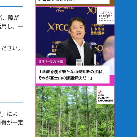
者、障が
活用し、一
ください。
業」によ
所得が一定