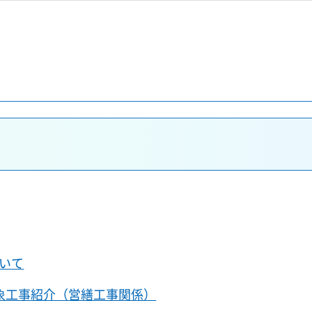
いて
象工事紹介（営繕工事関係）