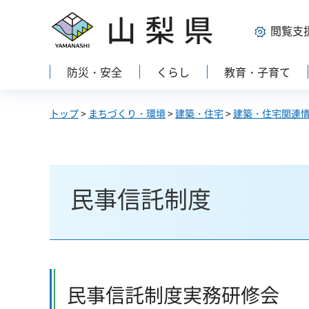
山梨県
閲覧支
防災・安全
くらし
教育・子育て
トップ
>
まちづくり・環境
>
建築・住宅
>
建築・住宅関連
民事信託制度
民事信託制度実務研修会