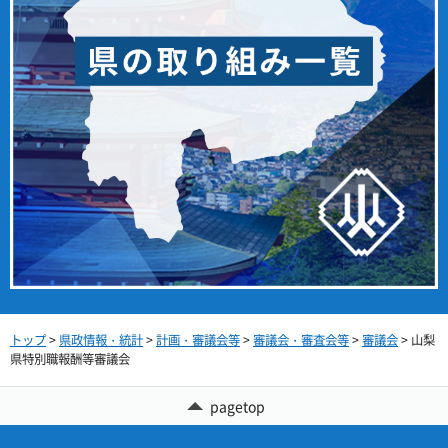
トップ
>
県政情報・統計
>
計画・審議会等
>
審議会・審査会等
>
審議会
> 山梨
県特別職報酬等審議会
pagetop