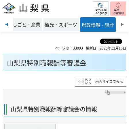
閲覧支援
山梨県
前のスライドを表示
環境
しごと・産業
観光・スポーツ
県政情報・統計
ページID：33893
更新日：2025年12月16日
山梨県特別職報酬等審議会
画面サイズで表示
山梨県特別職報酬等審議会の情報