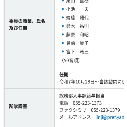
栗山 直樹
小池 一夫
齋藤 雅代
委員の職業、氏名
鈴木 昌則
及び任期
藤原 和昭
豊前 貴子
宮下 竜三
（50音順）
任期
令和7年10月28日～当該諮問に
総務部人事課給与担当
電話 055-223-1373
所掌課室
ファクシミリ 055-223-1379
メールアドレス
jinji@pref.yama