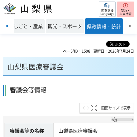
閲覧支援
山梨県
前のスライドを表示
環境
しごと・産業
観光・スポーツ
県政情報・統計
ページID：1598
更新日：2026年7月24日
山梨県医療審議会
審議会等情報
画面サイズで表示
審議会等の名称
山梨県医療審議会