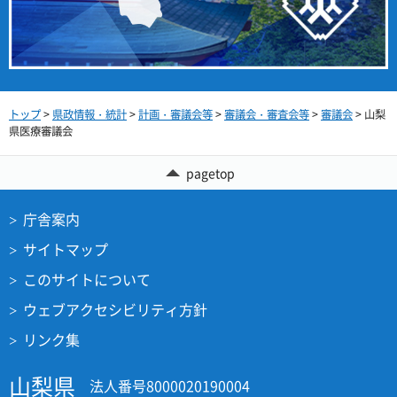
トップ
>
県政情報・統計
>
計画・審議会等
>
審議会・審査会等
>
審議会
> 山梨
県医療審議会
pagetop
庁舎案内
サイトマップ
このサイトについて
ウェブアクセシビリティ方針
リンク集
山梨県
法人番号8000020190004