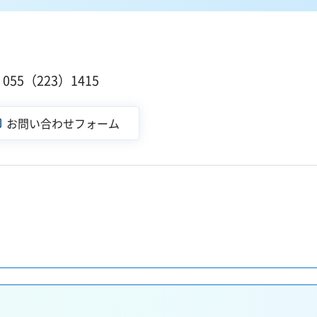
１
55（223）1415