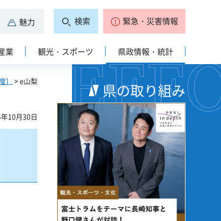
検索
緊急・災害情報
魅力
産業
観光・スポーツ
県政情報・統計
度）
> e山梨
県の取り組み
5年10月30日