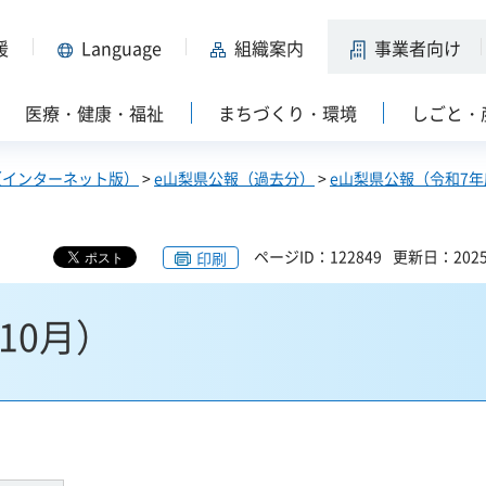
援
Language
組織案内
事業者向け
医療・健康・福祉
まちづくり・環境
しごと・
（インターネット版）
>
e山梨県公報（過去分）
>
e山梨県公報（令和7年
ページID：122849
更新日：202
印刷
10月）