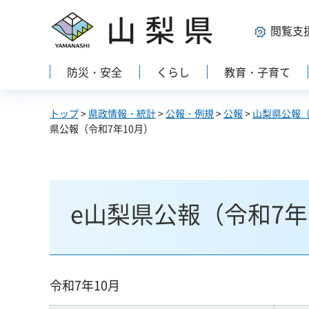
山梨県
閲覧支
防災・安全
くらし
教育・子育て
トップ
>
県政情報・統計
>
公報・例規
>
公報
>
山梨県公報
県公報（令和7年10月）
e山梨県公報（令和7年
令和7年10月