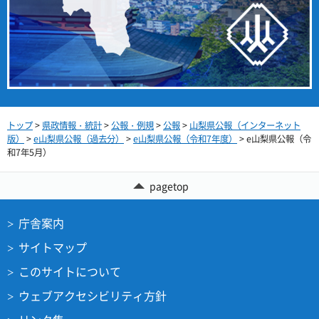
トップ
>
県政情報・統計
>
公報・例規
>
公報
>
山梨県公報（インターネット
版）
>
e山梨県公報（過去分）
>
e山梨県公報（令和7年度）
> e山梨県公報（令
和7年5月）
pagetop
庁舎案内
サイトマップ
このサイトについて
ウェブアクセシビリティ方針