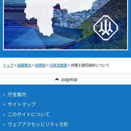
トップ
>
組織案内
>
総務部
>
行政法務課
> 弁護士選任指針について
pagetop
庁舎案内
サイトマップ
このサイトについて
ウェブアクセシビリティ方針