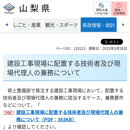
閲覧支援
山梨県
前のスライドを表示
環境
しごと・産業
観光・スポーツ
県政情報・統計
ページID：120213
更新日：2025年3月28日
建設⼯事現場に配置する技術者及び現
場代理⼈の兼務について
県⼟整備部で発注する建設⼯事現場において、配置する
技術者及び現場代理人の兼務に該当するケース、兼務要件
などについて、「
建設⼯事現場に配置する技術者及び現場代理⼈の兼
務について（PDF：363KB）
」より確認してください。