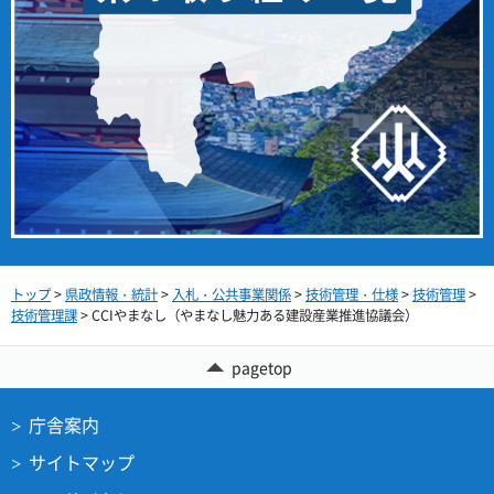
トップ
>
県政情報・統計
>
入札・公共事業関係
>
技術管理・仕様
>
技術管理
>
技術管理課
> CCIやまなし（やまなし魅力ある建設産業推進協議会）
pagetop
庁舎案内
サイトマップ