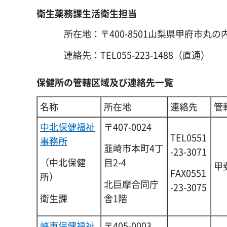
衛生薬務課生活衛生担当
所在地：〒400-8501山梨県甲府市丸の内
連絡先：TEL055-223-1488（直通）
保健所の管轄区域及び連絡先一覧
名称
所在地
連絡先
管
中北保健福祉
〒407-0024
TEL0551
事務所
韮崎市本町4丁
-23-3071
（中北保健
目2-4
甲
FAX0551
所）
北巨摩合同庁
-23-3075
衛生課
舎1階
峡東保健福祉
〒405-0003