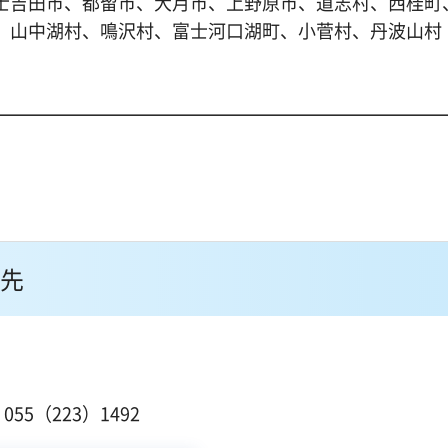
士吉田市、都留市、大月市、上野原市、道志村、西桂町
、山中湖村、鳴沢村、富士河口湖町、小菅村、丹波山村
先
１
55（223）1492