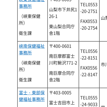
TEL0553
事務所
山梨市下井尻1
-20-2751
（峡東保健
26-1
山
FAX0553
所）
東山梨合同庁
-20-2754
衛生課
舎1階
峡南保健福祉
〒400-0601
TEL0556
事務所
南巨摩郡富士
-22-8151
（峡南保健
川町鰍沢771-2
市
FAX0556
所）
南巨摩合同庁
-22-8147
衛生課
舎2階
富士・東部保
〒403-0005
TEL0555
健福祉事務所
富士吉田市上
-24-9033