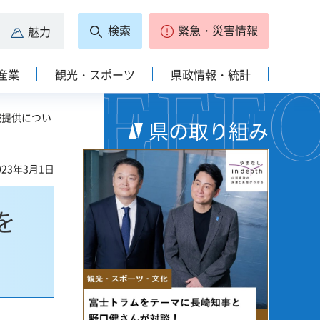
検索
緊急・災害情報
魅力
産業
観光・スポーツ
県政情報・統計
報提供につい
県の取り組み
23年3月1日
を