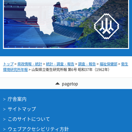
トップ
>
県政情報・統計
>
統計・調査・報告
>
調査・報告
>
福祉保健部
>
衛生
環境研究所年報
> 山梨県立衛生研究所報 第6号 昭和37年（1962年）
pagetop
庁舎案内
サイトマップ
このサイトについて
ウェブアクセシビリティ方針