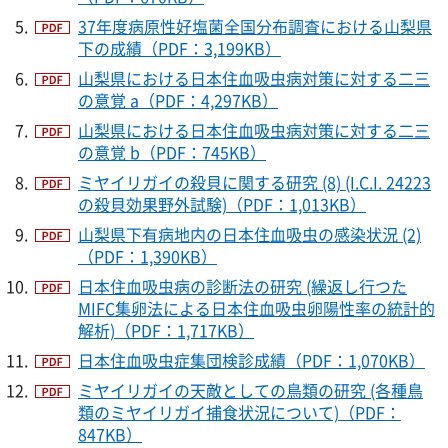
37年度病原性好塩菌全国分布調査における山梨県
下の成績（PDF：3,199KB）
山梨県における日本住血吸虫病対策に対する二三
の意覚 a（PDF：4,297KB）
山梨県における日本住血吸虫病対策に対する二三
の意覚 b（PDF：745KB）
ミヤイリガイの殺貝に関する研究 (8) (I.C.I. 24223
の殺貝効果野外試験)（PDF：1,013KB）
山梨県下有病地内の日本住血吸虫の感染状況 (2)
（PDF：1,390KB）
日本住血吸虫病の診断法の研究 (繰返し行つた
MIFC集卵法による日本住血吸虫卵陽性率の統計的
解析)（PDF：1,717KB）
日本住血吸虫症集団検診成績（PDF：1,070KB）
ミヤイリガイの天敵としての鳥類の研究 (各種鳥
類のミヤイリガイ捕食状況について)（PDF：
847KB）