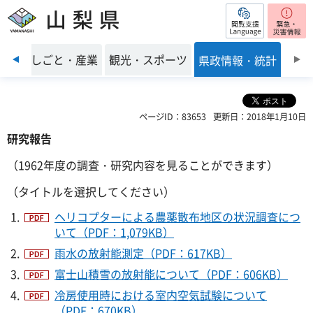
閲覧支援
山梨県
前のスライドを表示
環境
しごと・産業
観光・スポーツ
県政情報・統計
ページID：83653
更新日：2018年1月10日
研究報告
（1962年度の調査・研究内容を見ることができます）
（タイトルを選択してください）
ヘリコプターによる農薬散布地区の状況調査につ
いて（PDF：1,079KB）
雨水の放射能測定（PDF：617KB）
富士山積雪の放射能について（PDF：606KB）
冷房使用時における室内空気試験について
（PDF：670KB）