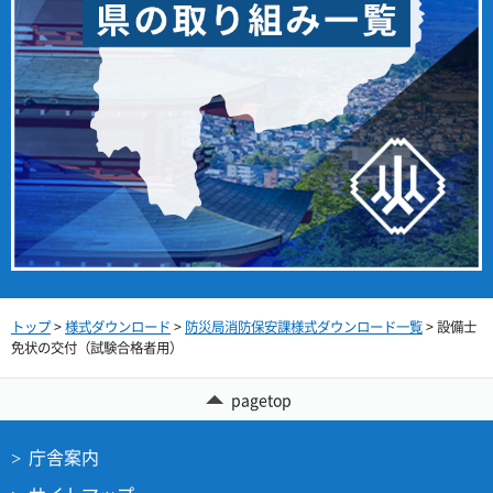
トップ
>
様式ダウンロード
>
防災局消防保安課様式ダウンロード一覧
> 設備士
免状の交付（試験合格者用）
pagetop
庁舎案内