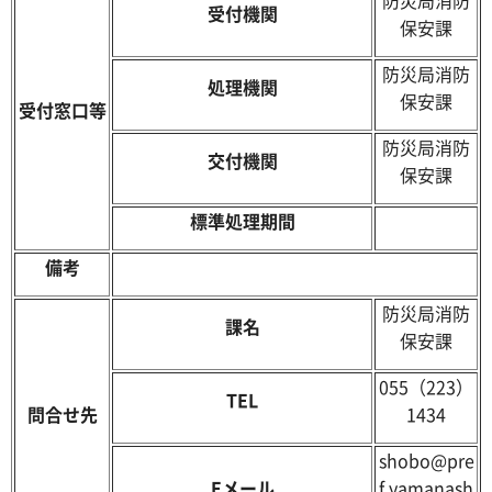
防災局消防
受付機関
保安課
防災局消防
処理機関
保安課
受付窓口等
防災局消防
交付機関
保安課
標準処理期間
備考
防災局消防
課名
保安課
055（223）
TEL
問合せ先
1434
shobo@pre
E
メール
f.yamanash