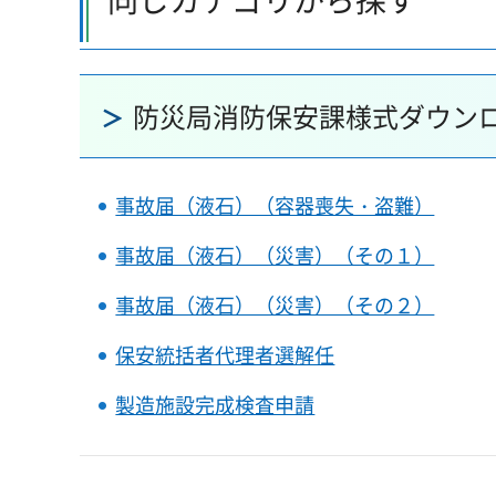
防災局消防保安課様式ダウン
事故届（液石）（容器喪失・盗難）
事故届（液石）（災害）（その１）
事故届（液石）（災害）（その２）
保安統括者代理者選解任
製造施設完成検査申請