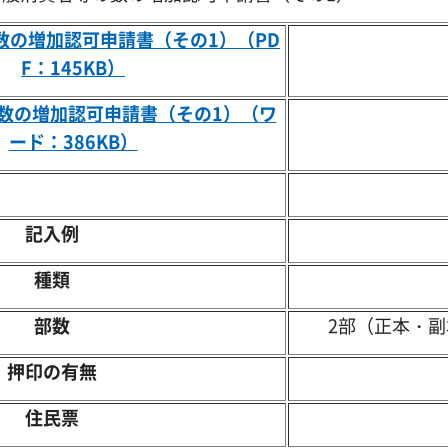
数の増加認可申請書（その1）（PD
F：145KB）
数の増加認可申請書（その1）（ワ
ード：386KB）
記入例
種類
部数
2部（正本・副
押印の有無
住民票