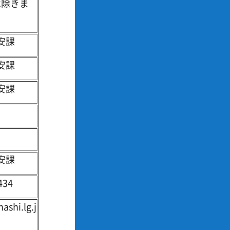
は除きま
安課
安課
安課
安課
434
shi.lg.j