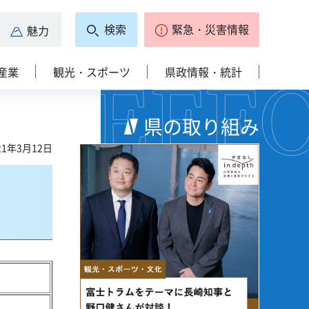
検索
緊急・災害情報
魅力
産業
観光・スポーツ
県政情報・統計
県の取り組み
1年3月12日