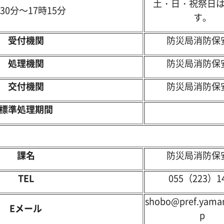
土・日・祝祭日
30分～17時15分
す。
受付機関
防災局消防保
処理機関
防災局消防保
交付機関
防災局消防保
標準処理期間
課名
防災局消防保
TEL
055（223）1
shobo@pref.yamana
E
メール
p