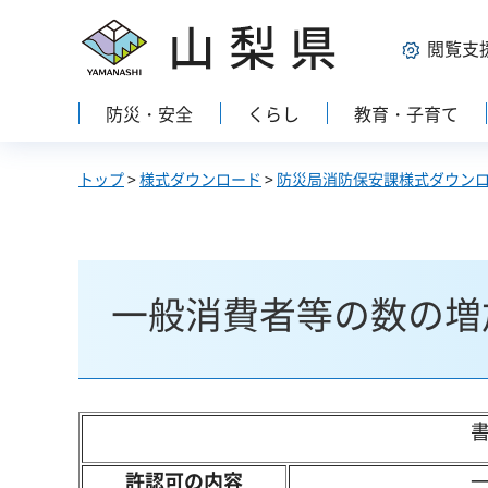
山梨県
閲覧支
防災・安全
くらし
教育・子育て
トップ
>
様式ダウンロード
>
防災局消防保安課様式ダウン
一般消費者等の数の増
許認可の内容