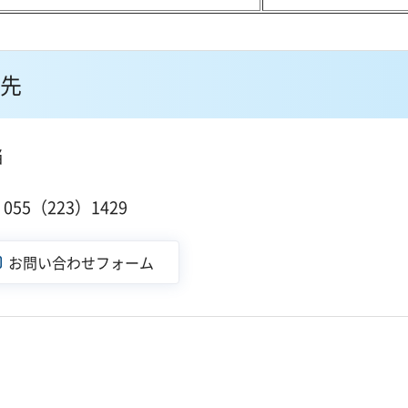
先
当
１
55（223）1429