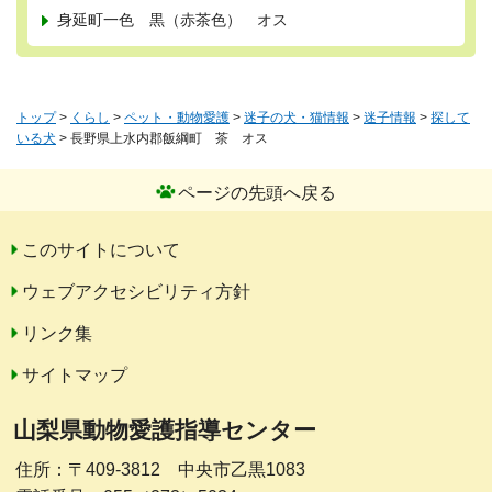
身延町一色 黒（赤茶色） オス
トップ
>
くらし
>
ペット・動物愛護
>
迷子の犬・猫情報
>
迷子情報
>
探して
いる犬
> 長野県上水内郡飯綱町 茶 オス
ページの先頭へ戻る
このサイトについて
ウェブアクセシビリティ方針
リンク集
サイトマップ
山梨県動物愛護指導センター
住所：〒409-3812 中央市乙黒1083