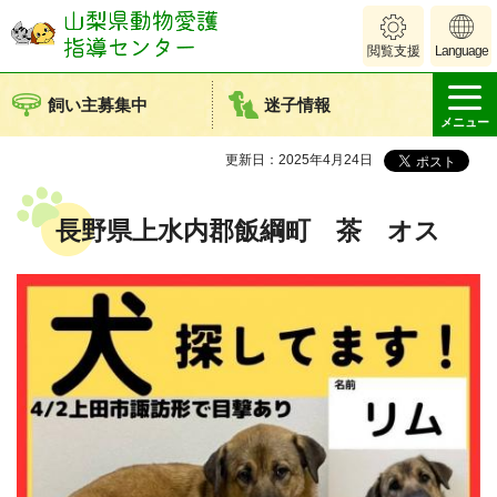
山梨県動物愛護
閲覧支援
Language
指導センター
飼い主募集中
迷子情報
メニュー
更新日：2025年4月24日
長野県上水内郡飯綱町 茶 オス