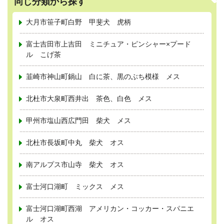
同じ分類から探す
大月市笹子町白野 甲斐犬 虎柄
富士吉田市上吉田 ミニチュア・ピンシャー×プード
ル こげ茶
韮崎市神山町鍋山 白に茶、黒のぶち模様 メス
北杜市大泉町西井出 茶色、白色 メス
甲州市塩山西広門田 柴犬 メス
北杜市長坂町中丸 柴犬 オス
南アルプス市山寺 柴犬 オス
富士河口湖町 ミックス メス
富士河口湖町西湖 アメリカン・コッカー・スパニエ
ル オス