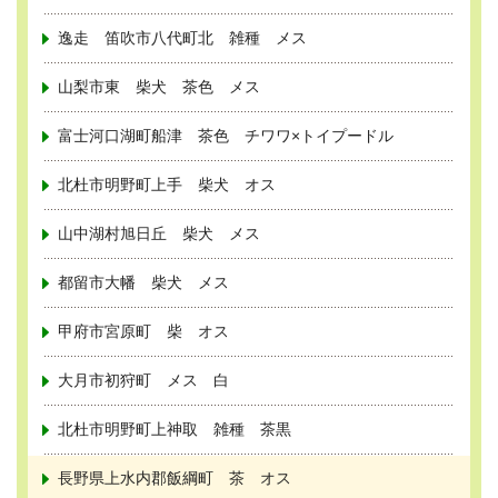
逸走 笛吹市八代町北 雑種 メス
山梨市東 柴犬 茶色 メス
富士河口湖町船津 茶色 チワワ×トイプードル
北杜市明野町上手 柴犬 オス
山中湖村旭日丘 柴犬 メス
都留市大幡 柴犬 メス
甲府市宮原町 柴 オス
大月市初狩町 メス 白
北杜市明野町上神取 雑種 茶黒
長野県上水内郡飯綱町 茶 オス