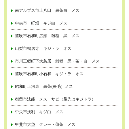
南アルプス市上八田 黒茶白 メス
中央市一町畑 キジ白 メス
笛吹市石和町広瀬 雑種 黒 メス
山梨市鴨居寺 キジトラ オス
市川三郷町下大鳥居 雑種 黒・茶・白 メス
笛吹市石和町小石和 キジトラ オス
昭和町上河東 黒茶(長毛）メス
都留市法能 メス サビ（足先はキジトラ）
中央市浅利 キジ白 メス
甲斐市大垈 グレー・薄茶 メス