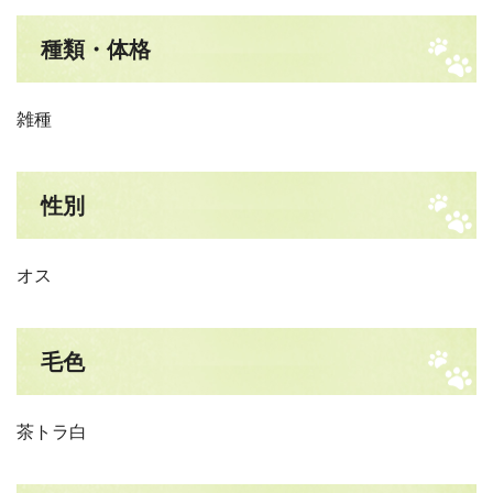
種類・体格
雑種
性別
オス
毛色
茶トラ白