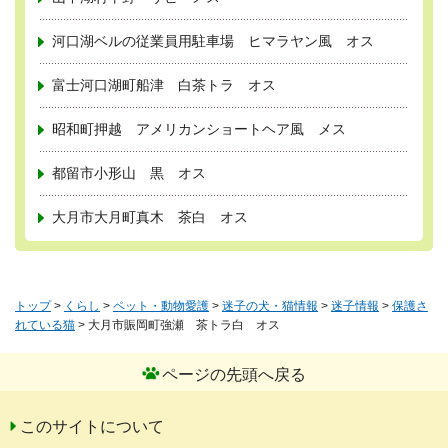
河口湖ベルの従業員用駐車場 ヒマラヤン風 オス
富士河口湖町船津 白茶トラ オス
昭和町押越 アメリカンショートヘア風 メス
都留市小形山 黒 オス
大月市大月町真木 茶白 オス
トップ
>
くらし
>
ペット・動物愛護
>
迷子の犬・猫情報
>
迷子情報
>
保護さ
れている猫
> 大月市賑岡町強瀬 茶トラ白 オス
ページの先頭へ戻る
このサイトについて