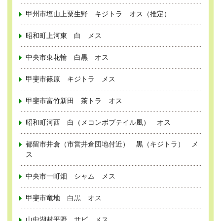
甲州市塩山上粟生野 キジトラ オス（推定）
昭和町上河東 白 メス
中央市東花輪 白黒 オス
甲斐市篠原 キジトラ メス
甲斐市富竹新田 茶トラ オス
昭和町河西 白（メコンボブテイル風） オス
都留市井倉（市営井倉団地付近） 黒（キジトラ） メ
ス
中央市一町畑 シャム メス
甲斐市竜地 白黒 オス
山中湖村平野 サビ メス