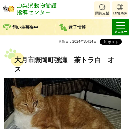
山梨県動物愛護
閲覧支援
Language
指導センター
飼い主募集中
迷子情報
メニュー
更新日：2024年3月14日
大月市賑岡町強瀬 茶トラ白 オ
ス