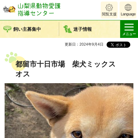
山梨県動物愛護
閲覧支援
Language
指導センター
飼い主募集中
迷子情報
メニュー
更新日：2024年9月4日
都留市十日市場 柴犬ミックス
オス