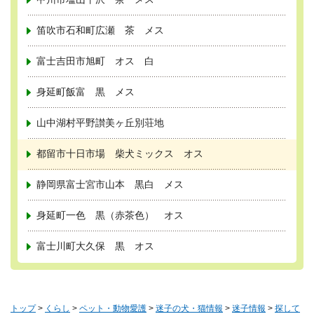
笛吹市石和町広瀬 茶 メス
富士吉田市旭町 オス 白
身延町飯富 黒 メス
山中湖村平野讃美ヶ丘別荘地
都留市十日市場 柴犬ミックス オス
静岡県富士宮市山本 黒白 メス
身延町一色 黒（赤茶色） オス
富士川町大久保 黒 オス
トップ
>
くらし
>
ペット・動物愛護
>
迷子の犬・猫情報
>
迷子情報
>
探して