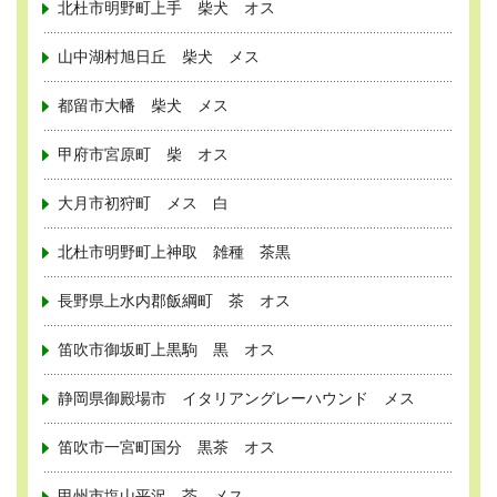
北杜市明野町上手 柴犬 オス
山中湖村旭日丘 柴犬 メス
都留市大幡 柴犬 メス
甲府市宮原町 柴 オス
大月市初狩町 メス 白
北杜市明野町上神取 雑種 茶黒
長野県上水内郡飯綱町 茶 オス
笛吹市御坂町上黒駒 黒 オス
静岡県御殿場市 イタリアングレーハウンド メス
笛吹市一宮町国分 黒茶 オス
甲州市塩山平沢 茶 メス