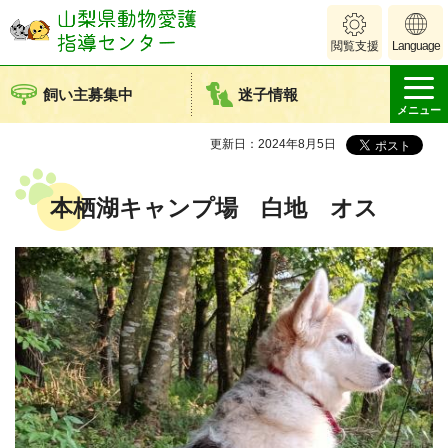
山梨県動物愛護
閲覧支援
Language
指導センター
飼い主募集中
迷子情報
メニュー
更新日：2024年8月5日
本栖湖キャンプ場 白地 オス