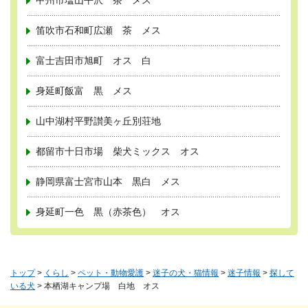
甲州市塩山平沢 茶 メス
笛吹市石和町広瀬 茶 メス
富士吉田市旭町 オス 白
身延町飯富 黒 メス
山中湖村平野讃美ヶ丘別荘地
都留市十日市場 柴犬ミックス オス
静岡県富士宮市山本 黒白 メス
身延町一色 黒（赤茶色） オス
トップ
>
くらし
>
ペット・動物愛護
>
迷子の犬・猫情報
>
迷子情報
>
探して
いる犬
> 本栖湖キャンプ場 白地 オス