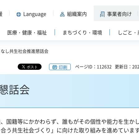
援
Language
組織案内
事業者向け
医療・健康・福祉
まちづくり・環境
しごと・
まなし共生社会推進懇話会
ページID：112632
更新日：202
印刷
懇話会
無、国籍等にかかわらず、誰もがその個性や能力を生か
め合う共生社会づくり」に向けた取り組みを進めていま