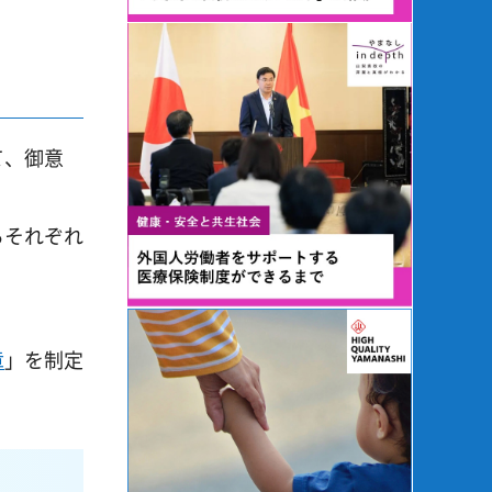
て、御意
るそれぞれ
章
」を制定