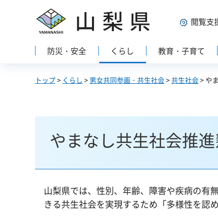
山梨県
閲覧支
防災・安全
くらし
教育・子育て
トップ
>
くらし
>
男女共同参画・共生社会
>
共生社会
> や
やまなし共生社会推進
山梨県では、性別、年齢、障害や疾病の有
きる共生社会を実現するため「多様性を認