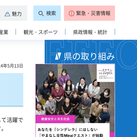
検索
緊急・災害情報
魅力
産業
観光・スポーツ
県政情報・統計
県の取り組み
4年5月13日
して活躍で
す。