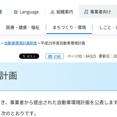
援
Language
組織案内
事業者向け
医療・健康・福祉
まちづくり・環境
しごと・
止
>
自動車環境計画制度
> 平成29年度自動車環境計画
ページID：84325
更新日：20
印刷
境計画
づき、事業者から提出された自動車環境計画を公表しま
、次のとおりです。