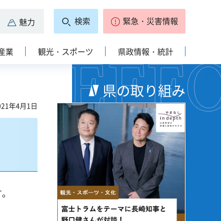
検索
緊急・災害情報
魅力
産業
観光・スポーツ
県政情報・統計
県の取り組み
21年4月1日
す。