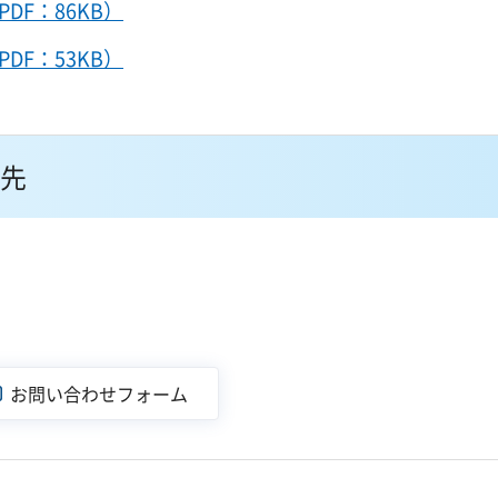
DF：86KB）
DF：53KB）
先