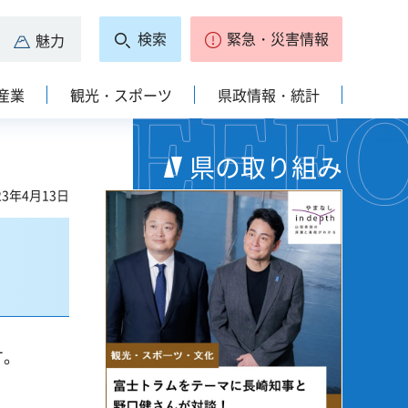
検索
緊急・災害情報
魅力
産業
観光・スポーツ
県政情報・統計
県の取り組み
3年4月13日
す。