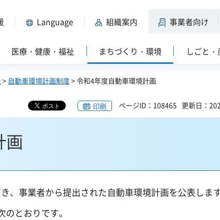
援
Language
組織案内
事業者向け
医療・健康・福祉
まちづくり・環境
しごと・
止
>
自動車環境計画制度
> 令和4年度自動車環境計画
ページID：108465
更新日：202
印刷
計画
づき、事業者から提出された自動車環境計画を公表しま
次のとおりです。