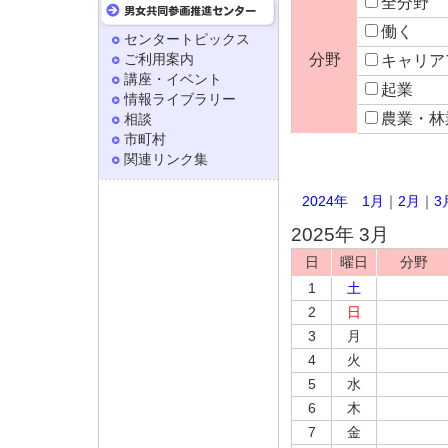
全分野
働く
センタートピックス
ご利用案内
分野
キャリア
講座・イベント
起業
情報ライブラリー
農業・林
相談
市町村
関連リンク集
2024年
1月
｜
2月
｜
3
2025年 3月
日
曜日
分野
1
土
2
日
3
月
4
火
5
水
6
木
7
金