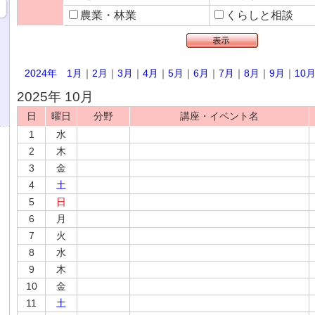
農業・林業
くらしと相談
2024年
1月
｜
2月
｜
3月
｜
4月
｜
5月
｜
6月
｜
7月
｜
8月
｜
9月
｜
10
2025年 10月
日
曜日
分野
講座・イベント名
1
水
2
木
3
金
4
土
5
日
6
月
7
火
8
水
9
木
10
金
11
土