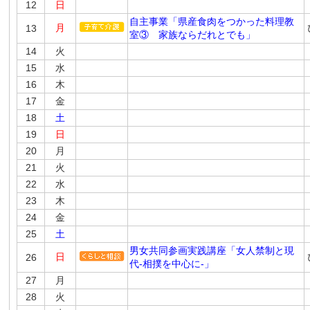
12
日
自主事業「県産食肉をつかった料理教
月
13
室③ 家族ならだれとでも」
14
火
15
水
16
木
17
金
18
土
19
日
20
月
21
火
22
水
23
木
24
金
25
土
男女共同参画実践講座「女人禁制と現
日
26
代-相撲を中心に-」
27
月
28
火