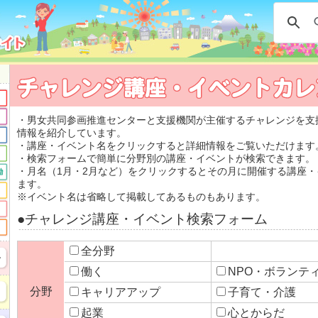
・男女共同参画推進センターと支援機関が主催するチャレンジを支
情報を紹介しています。
・講座・イベント名をクリックすると詳細情報をご覧いただけます
・検索フォームで簡単に分野別の講座・イベントが検索できます。
・月名（1月・2月など）をクリックするとその月に開催する講座
ます。
※イベント名は省略して掲載してあるものもあります。
●チャレンジ講座・イベント検索フォーム
全分野
働く
NPO・ボラン
分野
キャリアアップ
子育て・介護
起業
心とからだ