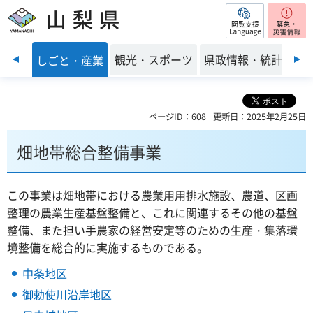
閲覧支援
山梨県
前のスライドを表示
・環境
観光・スポーツ
県政情報・統計
しごと・産業
ページID：608
更新日：2025年2月25日
畑地帯総合整備事業
この事業は畑地帯における農業用用排水施設、農道、区画
整理の農業生産基盤整備と、これに関連するその他の基盤
整備、また担い手農家の経営安定等のための生産・集落環
境整備を総合的に実施するものである。
中条地区
御勅使川沿岸地区