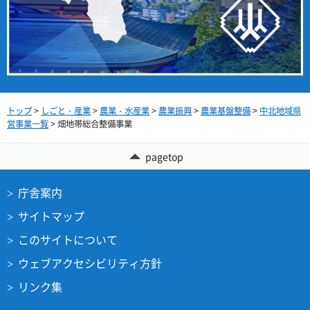
トップ
>
しごと・産業
>
農業・水産業
>
農業振興
>
農業基盤整備
>
中北地域県
営事業一覧
> 畑地帯総合整備事業
pagetop
庁舎案内
サイトマップ
このサイトについて
ウェブアクセシビリティ方針
リンク集