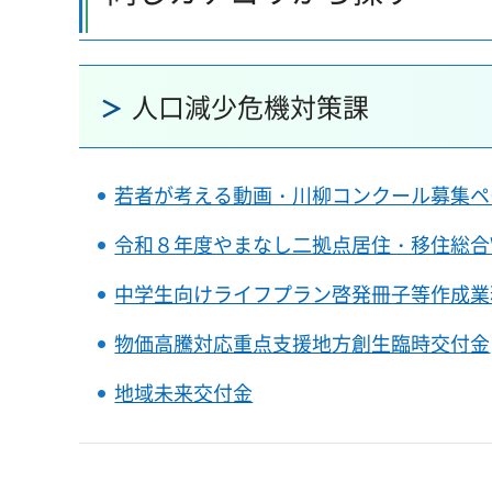
人口減少危機対策課
若者が考える動画・川柳コンクール募集ペ
令和８年度やまなし二拠点居住・移住総合
中学生向けライフプラン啓発冊子等作成業
物価高騰対応重点支援地方創生臨時交付金
地域未来交付金