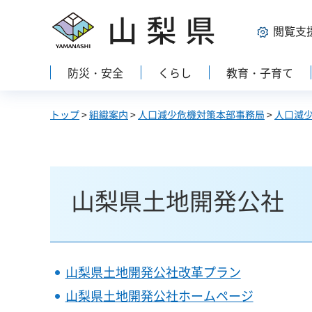
山梨県
閲覧支
防災・安全
くらし
教育・子育て
トップ
>
組織案内
>
人口減少危機対策本部事務局
>
人口減
山梨県土地開発公社
山梨県土地開発公社改革プラン
山梨県土地開発公社ホームページ