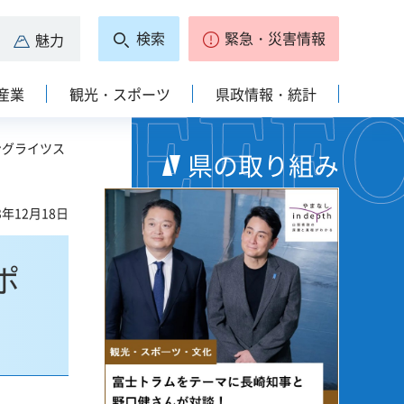
検索
緊急・災害情報
魅力
産業
観光・スポーツ
県政情報・統計
ングライツス
県の取り組み
3年12月18日
ポ