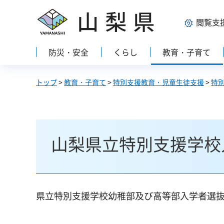
山梨県
閲覧支
防災・安全
くらし
教育・子育て
トップ
>
教育・子育て
>
特別支援教育・児童生徒支援
>
特
山梨県立特別支援学校
県立特別支援学校幼稚部及び高等部入学者選