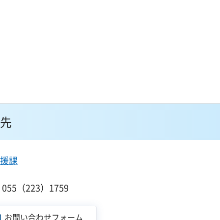
先
援課
１
55（223）1759