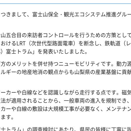
につきまして、富士山保全・観光エコシステム推進グル
山五合目の来訪者コントロールを行うための方策とし
おけるLRT（次世代型路面電車）を断念し、鉄軌道（
称）富士トラム」を発表いたしました。
方のメリットを併せ持つニューモビリティです。動力
ネルギーの地産地消の観点からも山梨県の産業基盤に貢
ーカーや白線などを認識しながら走行する点です。磁
道法が適用されることから、一般車両の進入を規制でき
ーカーや白線の敷設は大規模工事が必要なく、メンテナ
します。
士トラム」の調査検討にあたり、県民の皆様に丁寧に