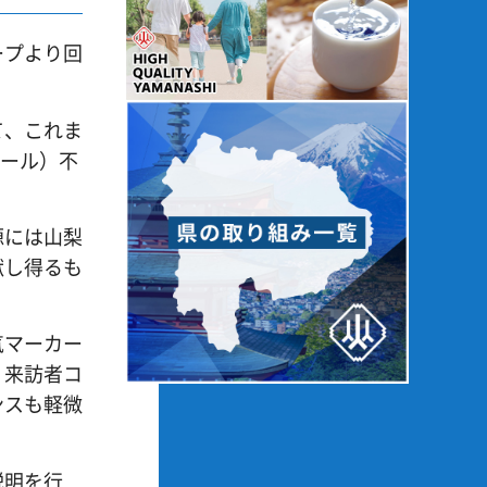
ープより回
て、これま
レール）不
源には山梨
献し得るも
気マーカー
、来訪者コ
ンスも軽微
説明を行