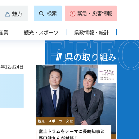
検索
緊急・災害情報
魅力
産業
観光・スポーツ
県政情報・統計
県の取り組み
4年12月24日