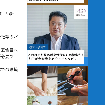
欲しい計
会社等のバ
て五合目へ
が必要で
体での環境