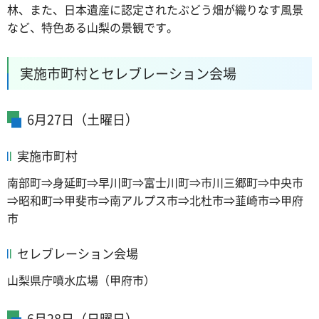
林、また、日本遺産に認定されたぶどう畑が織りなす風景
など、特色ある山梨の景観です。
実施市町村とセレブレーション会場
6月27日（土曜日）
実施市町村
南部町⇒身延町⇒早川町⇒富士川町⇒市川三郷町⇒中央市
⇒昭和町⇒甲斐市⇒南アルプス市⇒北杜市⇒韮崎市⇒甲府
市
セレブレーション会場
山梨県庁噴水広場（甲府市）
6月28日（日曜日）