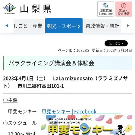
閲覧支援
山梨県
前のスライドを表示
環境
しごと・産業
県政情報・統計
観光・スポーツ
ページID：108285
更新日：2023年3月14日
パラクライミング講演会＆体験会
2023年4月1日（土） LaLa mizunosato（ララ ミズノサ
ト） 市川三郷町高田101-1
○主催
甲斐モンキー
甲斐モンキー | Facebook
○スケジュール
10:30～ 受付