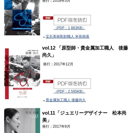
発行：2018年3月
（PDF：1,883KB）
→
宝石美術彫刻職人 米長朝喜
vol.12 「原型師・貴金属加工職人 後藤
尚久」
発行：2017年12月
（PDF：2,595KB）
→
貴金属加工職人 後藤尚久
vol.11「
ジュエリーデザイナー 松本尚
美」
発行：2017年9月