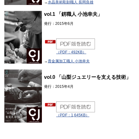
→
水晶美術彫刻職人 長岡良雄
vol.1 「錺職人 小池幸夫」
発行：2015年6月
（PDF：492KB）
→
貴金属加工職人 小池幸夫
vol.0 「山梨ジュエリーを支える技術」
発行：2015年4月
（PDF：1,645KB）