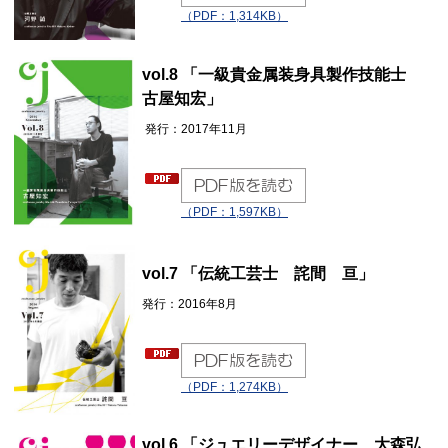
（PDF：1,314KB）
vol.8 「一級貴金属装身具製作技能士
古屋知宏」
発行：2017年11月
（PDF：1,597KB）
vol.7 「伝統工芸士 詫間 亘」
発行：2016年8月
（PDF：1,274KB）
vol.6 「ジュエリーデザイナー 大森弘