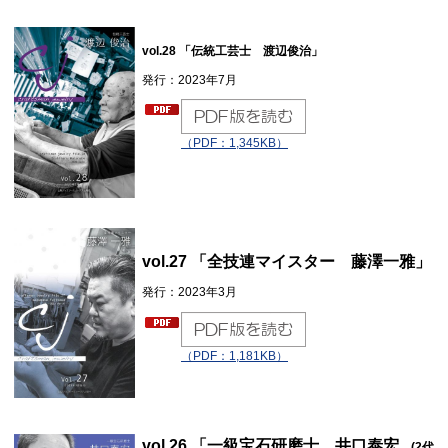
vol.28 「伝統工芸士
渡辺俊治
」
発行：2023年7月
（PDF：1,345KB）
vol.27 「
全技連マイスター
藤澤一雅
」
発行：2023年3月
（PDF：1,181KB）
vol.26 「一級宝石研磨士 井口泰宏
(2代