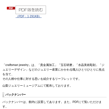
（PDF：1,291KB）
「craftsman jewelry」は、「貴金属加工」「宝石研磨」「水晶美術彫刻」「ジ
ュエリーデザイン」などのジュエリー産業にかかわる職人ひとりひとりに焦点
を当て、
その人柄や仕事に対する思いを紹介するリーフレットです。
山梨ジュエリーミュージアムにて配布しております。
バックナンバー
バックナンバーは、館内に設置してあります。また、PDFにて覧いただけま
す。