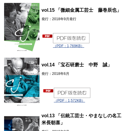
vol.15 「微細金属工芸士 藤巻辰也」
発行：2018年9月発行
（PDF：1,769KB）
vol.14 「
宝石研磨士 中野 誠」
発行：2018年6月
（PDF：1,572KB）
vol.13 「伝統工芸士・やまなしの名工
米長朝喜」