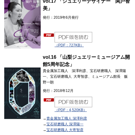
vol.17 「ジュエリーデザイナー 関戸智
美」
発行：2019年6月発行
（PDF：727KB）
vol.16 「山梨ジュエリーミュージアム開
館5周年記念」
貴金属加工職人 深澤利彦、宝石研磨職人 深澤陽
一、宝石研磨職人 大寄智彦、ミュージアム館長 飯
野一朗
発行：2018年12月
（PDF：4,520KB）
→
貴金属加工職人 深澤利彦
→
宝石研磨職人 深澤陽一
→
宝石研磨職人 大寄智彦