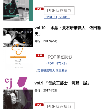
（PDF：1,770KB）
vol.10 「水晶・貴石研磨職人 依田雅
史」
発行：2017年5月
（PDF：871KB）
→
宝石研磨職人 依田雅史
vol.9 「伝統工芸士 河野 誠」
発行：2017年2月