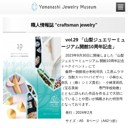
職人情報誌 “craftsman jewelry”
vol.29 「山梨ジュエリーミュ
ージアム開館10周年記念」
2023年9月30日に開催しました『山梨
ジュエリーミュージアム 開館10周年記念
トークイベント』にて
飯野一朗館長が村松司氏（工房ムラマ
ツ、当館スーパーバイザー）・小林かん
奈氏（（株）シミズ貴石）・小林茉莉氏
（宝石美術 専門学校助教）
とともに語られた作品を作る上で大切に
していることや思いが掲載された特別号
となっております。
発行：2024年2月
サイズ：A5 8ページ（A42つ折）