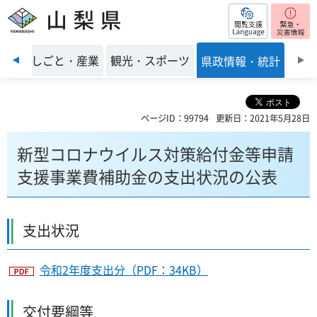
閲覧支援
山梨県
前のスライドを表示
環境
しごと・産業
観光・スポーツ
県政情報・統計
ページID：99794
更新日：2021年5月28日
新型コロナウイルス対策給付金等申請
支援事業費補助金の支出状況の公表
支出状況
令和2年度支出分（PDF：34KB）
交付要綱等