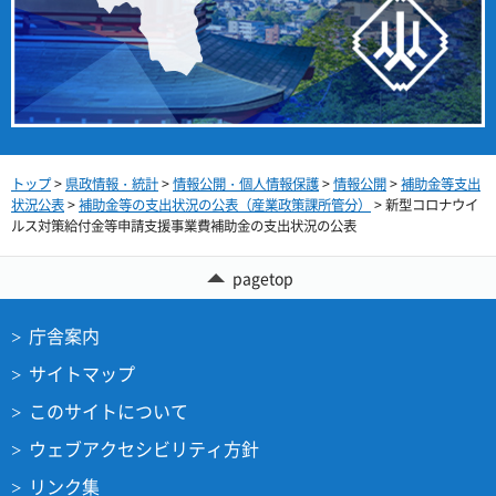
トップ
>
県政情報・統計
>
情報公開・個人情報保護
>
情報公開
>
補助金等支出
状況公表
>
補助金等の支出状況の公表（産業政策課所管分）
> 新型コロナウイ
ルス対策給付金等申請支援事業費補助金の支出状況の公表
pagetop
庁舎案内
サイトマップ
このサイトについて
ウェブアクセシビリティ方針
リンク集