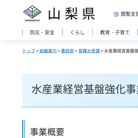
山梨県
閲覧支
防災・安全
くらし
教育・子育て
トップ
>
組織案内
>
農政部
>
食糧水産課
> 水産業経営基盤
水産業経営基盤強化事
事業概要