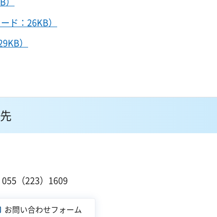
B）
ード：26KB）
9KB）
先
１
55（223）1609