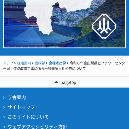
トップ
>
組織案内
>
農政部
>
食糧水産課
> 令和６年度山梨県立フラワーセンタ
ー周回道路改修工事に係る一般競争入札公告について
pagetop
庁舎案内
サイトマップ
このサイトについて
ウェブアクセシビリティ方針