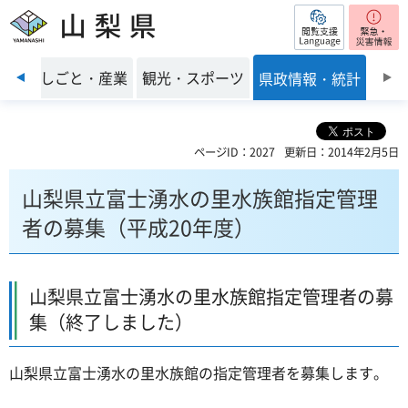
閲覧支援
山梨県
前のスライドを表示
環境
しごと・産業
観光・スポーツ
県政情報・統計
ページID：2027
更新日：2014年2月5日
山梨県立富士湧水の里水族館指定管理
者の募集（平成20年度）
山梨県立富士湧水の里水族館指定管理者の募
集（終了しました）
山梨県立富士湧水の里水族館の指定管理者を募集します。