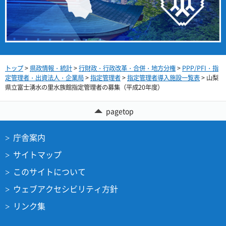
トップ
>
県政情報・統計
>
行財政・行政改革・合併・地方分権
>
PPP/PFI・指
定管理者・出資法人・企業局
>
指定管理者
>
指定管理者導入施設一覧表
> 山梨
県立富士湧水の里水族館指定管理者の募集（平成20年度）
pagetop
庁舎案内
サイトマップ
このサイトについて
ウェブアクセシビリティ方針
リンク集