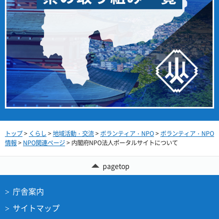
トップ
>
くらし
>
地域活動・交流
>
ボランティア・NPO
>
ボランティア・NPO
情報
>
NPO関連ページ
> 内閣府NPO法人ポータルサイトについて
pagetop
庁舎案内
サイトマップ