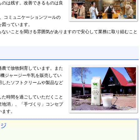
ものは残す。改善できるものは良
。
め、コミュニケーションツールの
を図っています。
らないことを聞ける雰囲気がありますので安心して業務に取り組むこと
酪農で放牧飼育しています。また
有機ジャージー牛乳を販売してい
用したソフトクリームや製品など
した時間を過ごしていただくこと
産地消」、「手づくり」コンセプ
います。