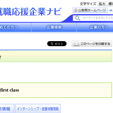
へ
企業検索
企業の方へ
会
irst class