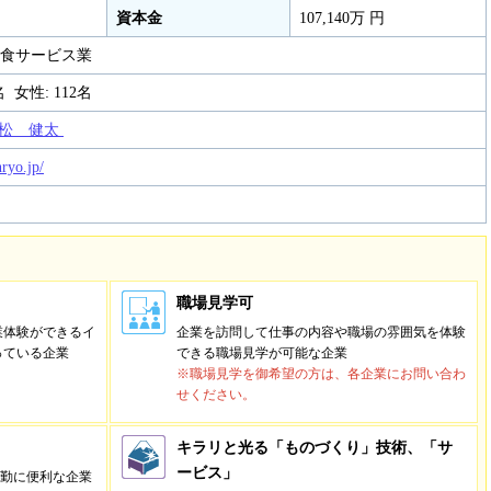
資本金
107,140万 円
食サービス業
名 女性: 112名
松 健太
nryo.jp/
職場見学可
業体験ができるイ
企業を訪問して仕事の内容や職場の雰囲気を体験
っている企業
できる職場見学が可能な企業
※職場見学を御希望の方は、各企業にお問い合わ
せください。
キラリと光る「ものづくり」技術、「サ
ービス」
通勤に便利な企業