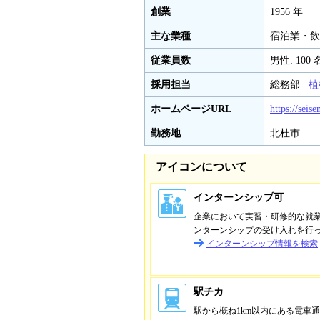
創業
1956 年
主な業種
宿泊業・飲
従業員数
男性: 100 
採用担当
総務部
植
ホームページURL
https://seise
勤務地
北杜市
アイコンについて
インターンシップ可
企業において実習・研修的な就
ンターンシップの受け入れを行
インターンシップ情報を検索
駅チカ
駅から概ね1km以内にある電車