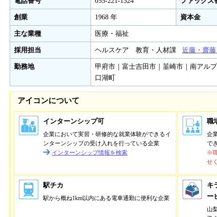
電話番号
055-221-1324
ファックス
創業
1968 年
資本金
主な業種
医療・福祉
採用担当
ヘルスケア 教育・人材課
近藤・齋
勤務地
甲府市｜富士吉田市｜韮崎市｜南アルプ
口湖町
アイコンについて
インターンシップ可
職
企業において実習・研修的な就業体験ができるイ
企
ンターンシップの受け入れを行っている企業
で
インターンシップ情報を検索
※
せ
駅チカ
キ
ー
駅から概ね1km以内にある電車通勤に便利な企業
山