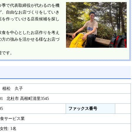
今季で代表取締役が代わるのを機
ず、自由なお店づくりをしていき
店を作っていける店長候補を探し
飲食を中心としたお店作りを考え
の方の強みを活かせる様なお店づ
。
迎です。
 植松 久子
 0301 北杜市 高根町清里3545
05
ファックス番号
食サービス業
 女性: 1名