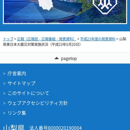
トップ
>
広報（広報誌・広報番組・発表資料）
>
平成23年度の発表資料
> 山梨
県東日本大震災対策実施状況（平成23年5月20日）
pagetop
庁舎案内
サイトマップ
このサイトについて
ウェブアクセシビリティ方針
リンク集
山梨県
法人番号8000020190004