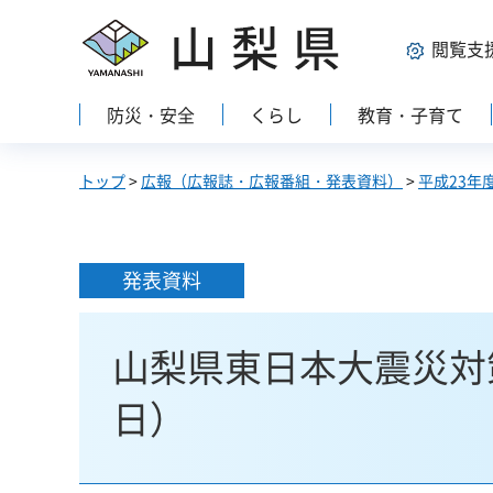
山梨県
閲覧支
防災・安全
くらし
教育・子育て
トップ
>
広報（広報誌・広報番組・発表資料）
>
平成23年
発表資料
山梨県東日本大震災対策
日）