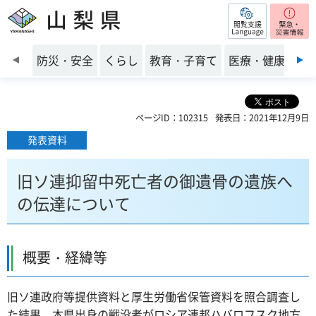
閲覧支援
山梨県
前のスライドを表示
防災・安全
くらし
教育・子育て
医療・健康・福
ページID：102315
発表日：2021年12月9日
発表資料
旧ソ連抑留中死亡者の御遺骨の遺族へ
の伝達について
概要・経緯等
旧ソ連政府等提供資料と厚生労働省保管資料を照合調査し
た結果、本県出身の戦没者がロシア連邦ハバロフスク地方