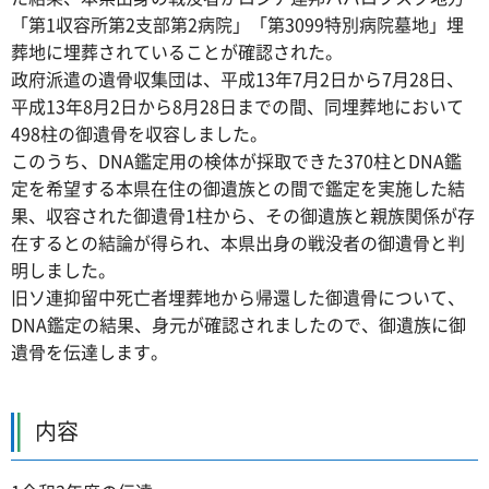
「第1収容所第2支部第2病院」「第3099特別病院墓地」埋
葬地に埋葬されていることが確認された。
政府派遣の遺骨収集団は、平成13年7月2日から7月28日、
平成13年8月2日から8月28日までの間、同埋葬地において
498柱の御遺骨を収容しました。
このうち、DNA鑑定用の検体が採取できた370柱とDNA鑑
定を希望する本県在住の御遺族との間で鑑定を実施した結
果、収容された御遺骨1柱から、その御遺族と親族関係が存
在するとの結論が得られ、本県出身の戦没者の御遺骨と判
明しました。
旧ソ連抑留中死亡者埋葬地から帰還した御遺骨について、
DNA鑑定の結果、身元が確認されましたので、御遺族に御
遺骨を伝達します。
内容