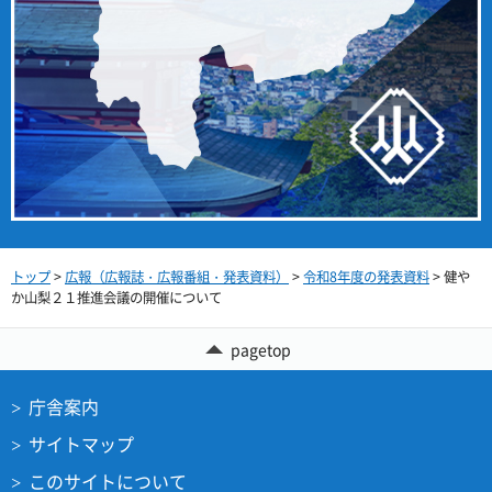
トップ
>
広報（広報誌・広報番組・発表資料）
>
令和8年度の発表資料
> 健や
か山梨２１推進会議の開催について
pagetop
庁舎案内
サイトマップ
このサイトについて