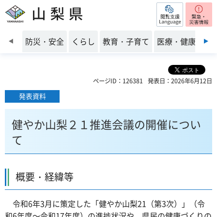
閲覧支援
山梨県
前のスライドを表示
防災・安全
くらし
教育・子育て
医療・健康・福
ページID：126381
発表日：2026年6月12日
発表資料
健やか山梨２１推進会議の開催につい
て
概要・経緯等
令和6年3月に策定した「健やか山梨21（第3次）」（令
和6年度～令和17年度）の進捗状況や、県民の健康づくりの