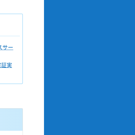
スサー
実証実