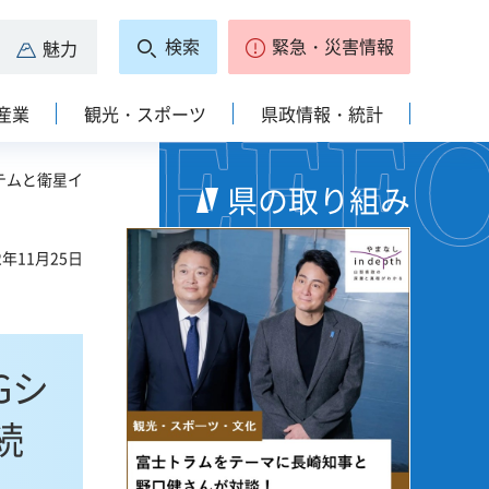
検索
緊急・災害情報
魅力
産業
観光・スポーツ
県政情報・統計
テムと衛星イ
県の取り組み
2年11月25日
Gシ
続