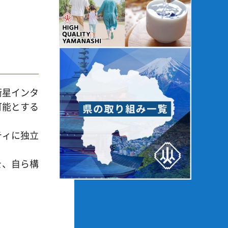
衛星インタ
可能とする
ティに独立
を、自ら構