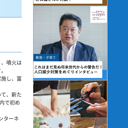
り、噴火は
す。
実施し、富
いて、新た
内で初め
ンターネ